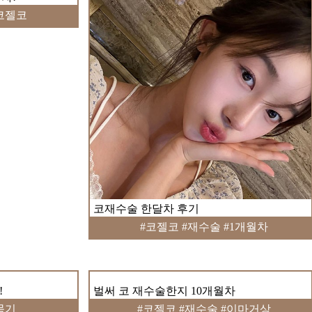
코젤코
코재수술 한달차 후기
#코젤코 #재수술 #1개월차
!
벌써 코 재수술한지 10개월차
묶기
#코젤코 #재수술 #이마거상