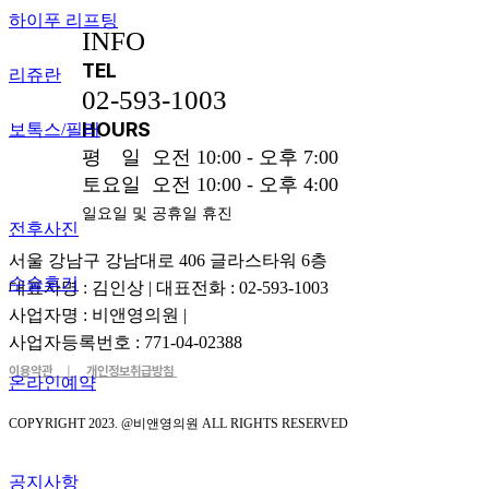
하이푸 리프팅
INFO
TEL
리쥬란
02-593-1003
HOURS
보톡스/필러
평
일
오전 10:00 - 오후 7:00
토요일
오전 10:00 - 오후 4:00
일요일 및 공휴일 휴진
전후사진
서울 강남구 강남대로 406 글라스타워 6층
수술후기
대표자명 : 김인상 | 대표전화 : 02-593-1003
사업자명 : 비앤영의원 |
사업자등록번호 : 771-04-02388
이용약관
ㅣ
개인정보취급방침
온라인예약
COPYRIGHT 2023. @비앤영의원 ALL RIGHTS RESERVED
공지사항