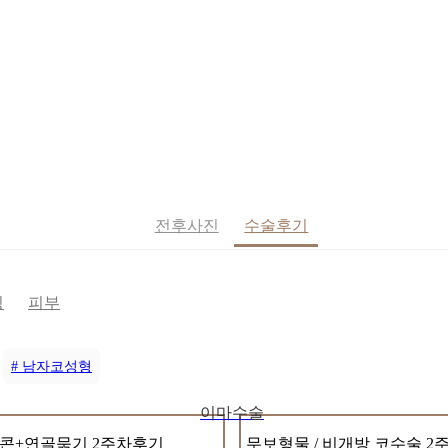
전후사진
수술후기
징
피부
# 남자코성형
이마수술
콘+연골묶기 2주차후기
무보형물 / 비개방 코수술 2주