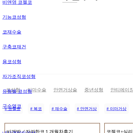
비앤영 코젤코
기능코성형
코재수술
구축코재건
용코성형
자가조직코성형
코성형
이마수술
안면거상술
중년성형
안티에이
유형별 코성형
구순열코
# 코젤코
# 복코
# 재수술
# 안면거상
# 이마거상
비개방／자려한코１개월차후기
코젤코+실리