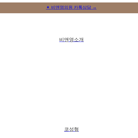
✦ 비앤영의원 카톡상담 →
비앤영소개
코성형