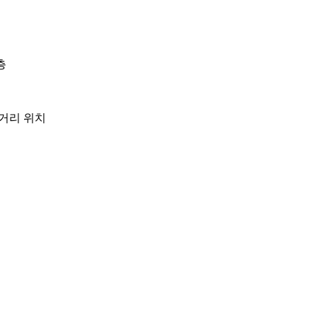
층
분거리 위치