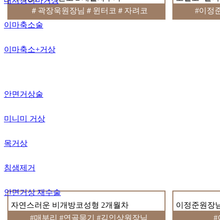
내시경이마거상
＃곽장욱원장님＃윈터코＃자려코
#이정
이마축소술
이마축소+거상
안면거상술
미니미 거상
목거상
침샘제거
안면거상 재수술
자연스러운 비개방코성형 2개월차
이정준원장님
#매부리 #연골묶기 #김인상원장님
#