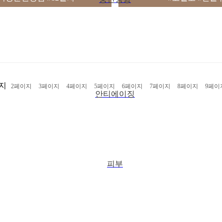
지
다음
2
페이지
맨끝
3
페이지
4
페이지
5
페이지
6
페이지
7
페이지
8
페이지
9
페이
안티에이징
피부