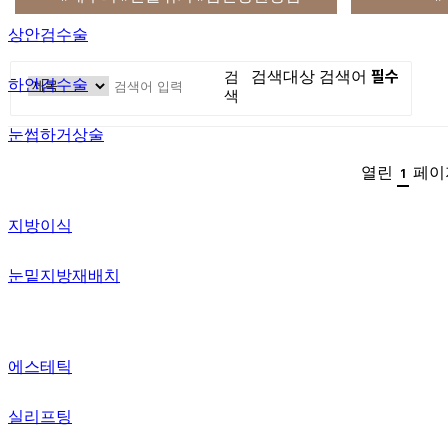
상안검수술
필수
검
검색대상
검색어
하안검수술
색
눈썹하거상술
열린
페이
1
지방이식
눈밑지방재배치
에스테틱
실리프팅