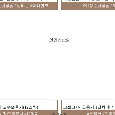
준원장님 #실리콘 #화려한코
#이정준원장님 #
안면거상술
 코수술후기(12일차)
코젤코+연골묶기 1달차 후기
이정준원장님 #12일차
#코젤코 #연골
중년성형