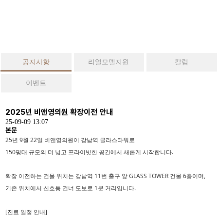
+
중년성
형
+
안티에
이징
공지사항
리얼모델지원
칼럼
+
이벤트
피부
+
전후사
2025년 비앤영의원 확장이전 안내
진
25-09-09 13:07
본문
+
25년 9월 22일 비앤영의원이 강남역 글라스타워로
상담/예
약
150평대 규모의 더 넓고 프라이빗한 공간에서 새롭게 시작합니다.
+
커뮤니
확장 이전하는 건물 위치는 강남역 11번 출구 앞 GLASS TOWER 건물 6층이며,
티
기존 위치에서 신호등 건너 도보로 1분 거리입니다.
[진료 일정 안내]