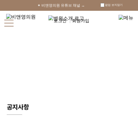
✦ 비앤영의원 유튜브 채널 →
팝업 보지않기
로그인
회원가입
|
회원가입
로그인
카카오상담
오시는
길
전후사진
ENG
+
병원소
개
+
코성형
공지사항
+
이마수
술
+
안면거
상술