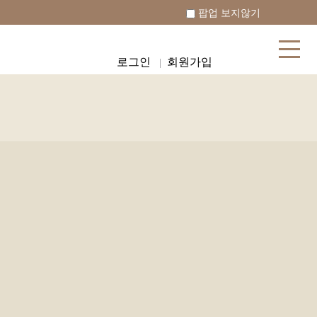
✦ 비앤영의원 카톡상담 →
팝업 보지않기
로그인
회원가입
|