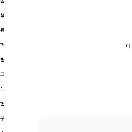
성
형
유
형
피
별
코
성
형
구