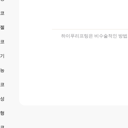
코
젤
하이푸리프팅은 비수술적인 방법으
코
기
능
코
성
형
코