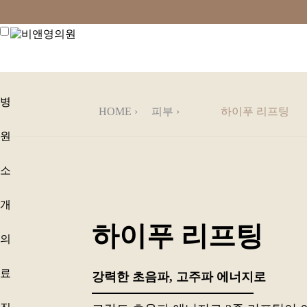
하이푸 리프팅 | 강남 비앤영의원
병
HOME
›
피부
›
하이푸 리프팅
원
에스테틱
소
실리프팅
리쥬란
개
하이푸 리프팅
보톡스·필러
의
료
강력한 초음파, 고주파 에너지로