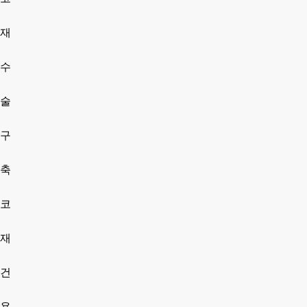
재
수
술
구
축
코
재
건
용