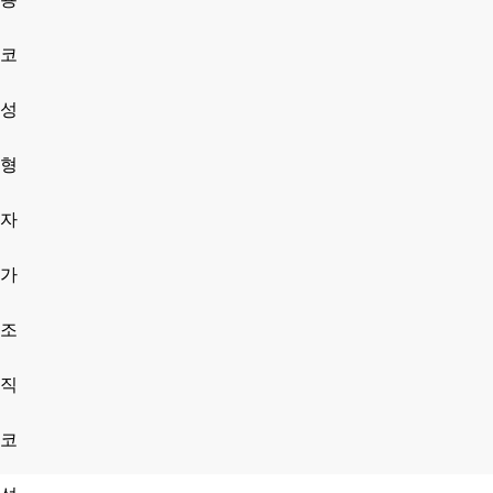
코
성
형
자
가
조
직
코