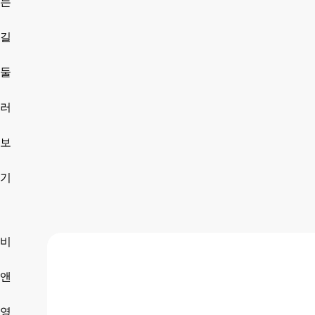
는
길
둘
러
보
기
비
앤
영