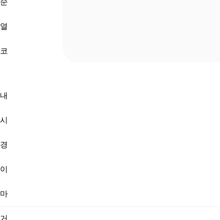
순
열
코
내
시
경
이
마
거