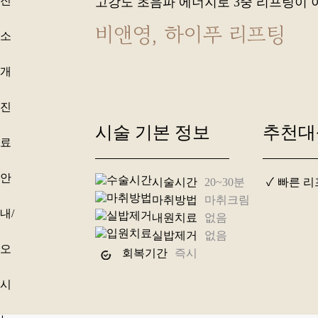
진
고강도 초음파 에너지로 3중 리프팅이
비앤영, 하이푸 리프팅
소
개
진
시술 기본 정보
추천대
료
안
시술시간
20~30분
✓
빠른 리
마취방법
마취크림
내/
내원치료
없음
실밥제거
없음
오
회복기간
즉시
시