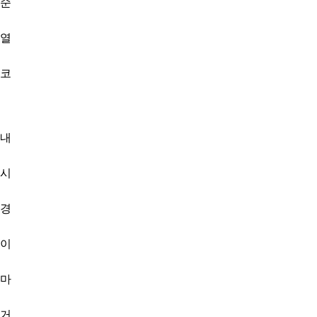
순
열
코
내
시
경
이
마
거