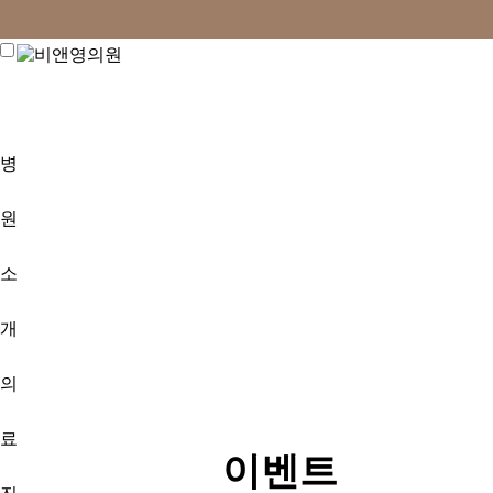
병
원
소
개
의
료
이벤트