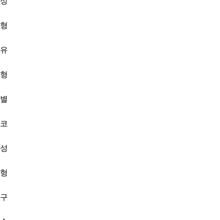
성
형
유
형
별
코
성
형
구