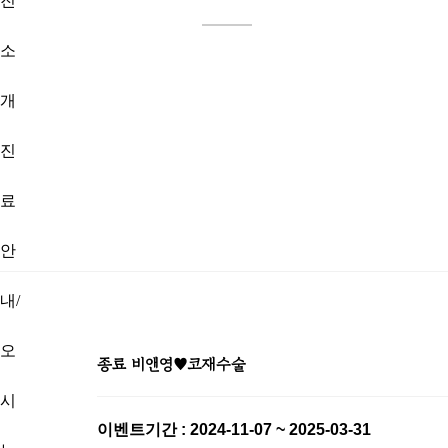
진
소
개
진
료
안
내/
오
종료
비앤영♥코재수술
시
이벤트기간 : 2024-11-07 ~ 2025-03-31