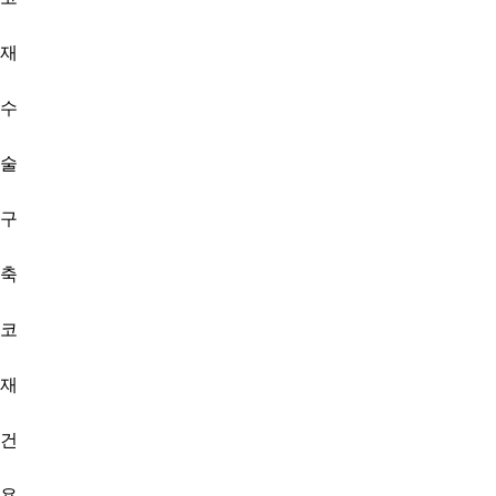
재
수
술
구
축
코
재
건
용