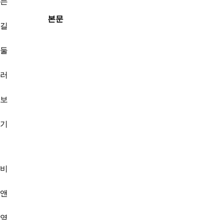
는
본문
길
둘
러
보
기
비
앤
영