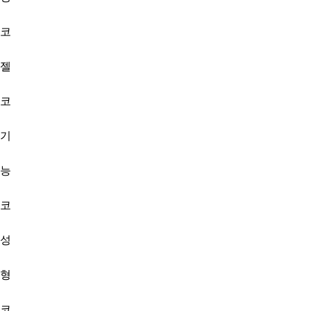
코
젤
코
기
능
코
성
형
코